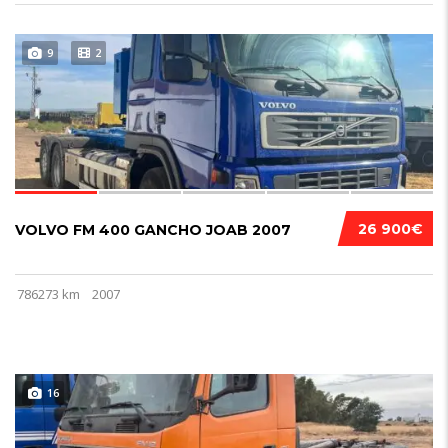
9
2
26 900€
VOLVO FM 400 GANCHO JOAB 2007
786273 km
2007
16