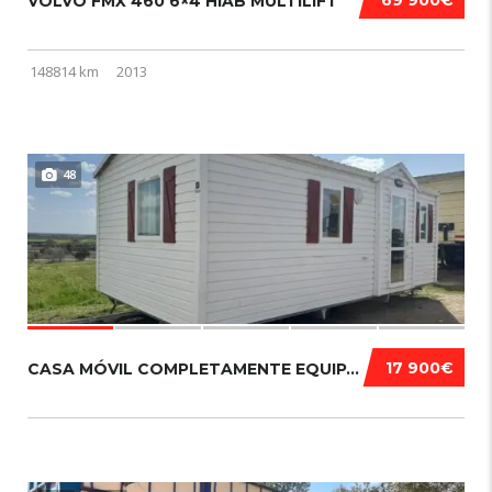
VOLVO FMX 460 6×4 HIAB MULTILIFT
148814 km
2013
48
17 900€
CASA MÓVIL COMPLETAMENTE EQUIPADA