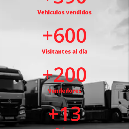
Vehiculos vendidos
+
600
Visitantes al día
+
200
Vendedores
+
13