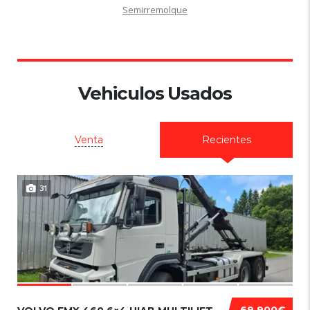
Semirremolque
Vehiculos Usados
Venta
Recientes
31
69 900€