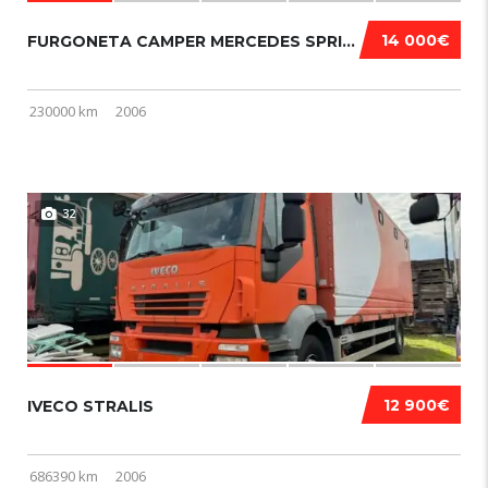
14 000€
FURGONETA CAMPER MERCEDES SPRINTER 318 2006...
230000 km
2006
32
12 900€
IVECO STRALIS
686390 km
2006