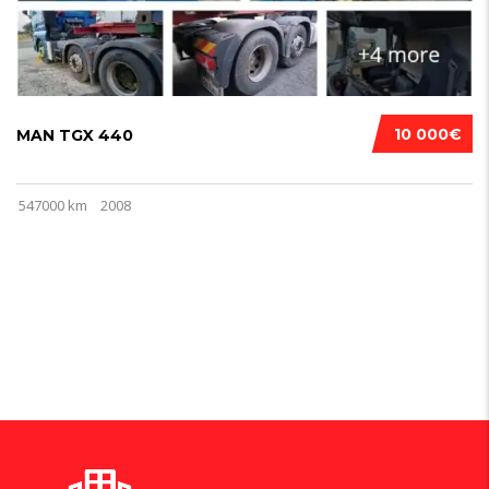
10 000€
MAN TGX 440
547000 km
2008