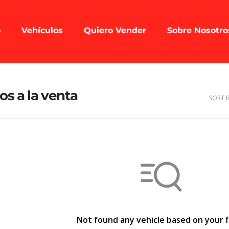
o
Vehículos
Quiero Vender
Sobre Nosotro
os a la venta
SORT B
Not found any vehicle based on your f