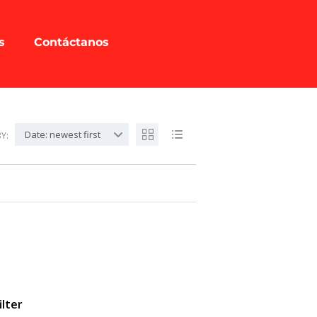
s
Contáctanos
Date: newest first
Y:
ilter