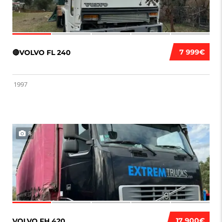
7 999€
🔴VOLVO FL 240
1997
8
17 900€
VOLVO FH 420