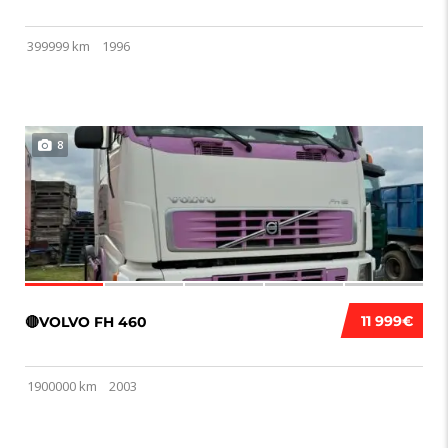
399999 km
1996
8
11 999€
🔴VOLVO FH 460
1900000 km
2003