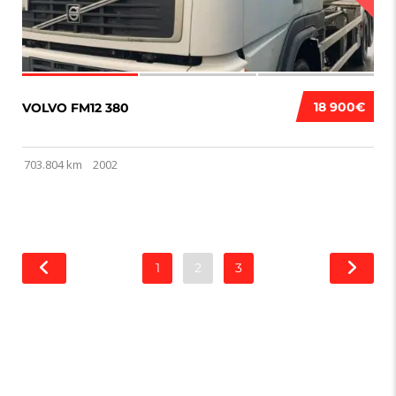
18 900€
VOLVO FM12 380
703.804 km
2002
1
2
3