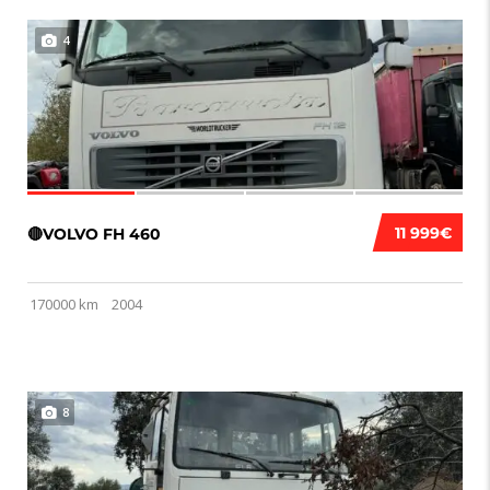
4
11 999€
🔴VOLVO FH 460
170000 km
2004
8