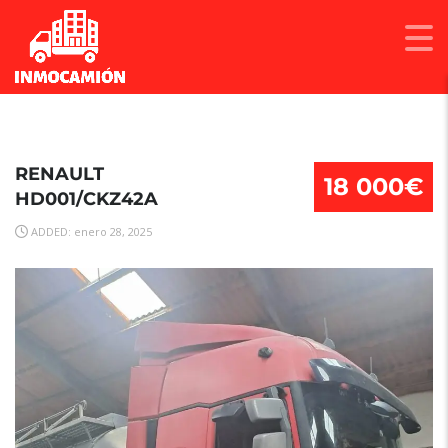
RENAULT
18 000€
HD001/CKZ42A
ADDED: enero 28, 2025