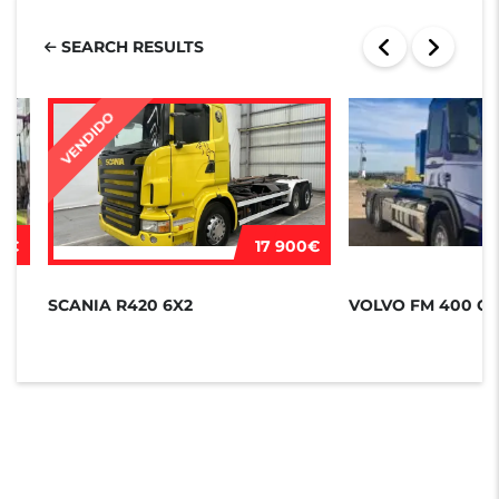
SEARCH RESULTS
VENDIDO
00€
17 900€
SCANIA R420 6X2