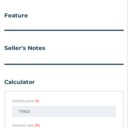
Feature
Seller's Notes
Calculator
Vehicle price
(€)
Interest rate
(%)