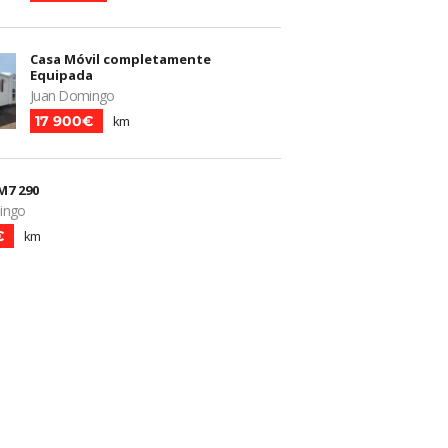
Casa Móvil completamente
Equipada
Juan Domingo
17 900€
km
M7 290
ingo
€
km