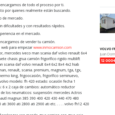
ncargamos de todo el proceso por ti.
sto por quienes realmente están buscando.
io de mercado.
 dificultades y con resultados rápidos.
xperiencia en el mercado.
encargamos de vender tu camión.
ra web para empezar
www.inmocamion.com
VOLVO F
dor, mercedes iveco man scania daf volvo renault 6x4
Juan Dom
te chasis grua camión frigorífico rigido multilift
12 000
scania daf volvo renault 6x4 6x2 8x4 4x2 hiab
 man, renault, scania. premium, magnum, tga, tgx,
thermo king, frigoocasión, frigorífico seminuevo,
: volvo modelo: fh 420 estado: ocasión fecha 1
s: 6 x 2 caja de cambios: automático reductor
do de los neumaticos: suspensión: mercedes Actros
renautl magnun 385 390 400 420 430 440 470 480
i 3600 ati 2800 ati 2900 ati etc. . . . . volvo fh12 420