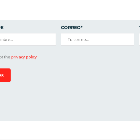
E
CORREO*
pt the
privacy policy