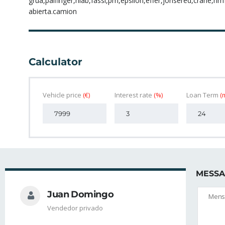
grua,palfinger,hiab,fassi,pm,epsilon,effer,jonsered,crane,
abierta.camion
Calculator
Vehicle price
(€)
Interest rate
(%)
Loan Term
(
MESSA
Juan Domingo
Vendedor privado