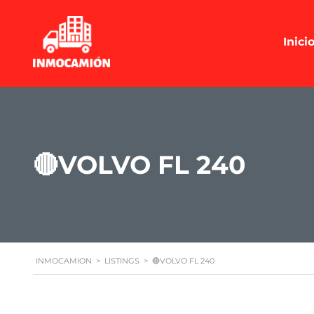
Inici
🔴VOLVO FL 240
INMOCAMION
>
LISTINGS
>
🔴VOLVO FL 240