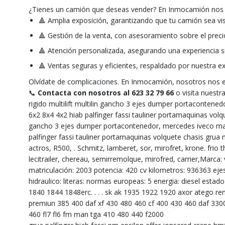
¿Tienes un camión que deseas vender? En Inmocamión nos e
🔺 Amplia exposición, garantizando que tu camión sea vi
🔺 Gestión de la venta, con asesoramiento sobre el prec
🔺 Atención personalizada, asegurando una experiencia sin
🔺 Ventas seguras y eficientes, respaldado por nuestra e
Olvídate de complicaciones. En Inmocamión, nosotros nos 
📞
Contacta con nosotros al 623 32 79 66
o visita nuest
rigido multilift multilin gancho 3 ejes dumper portacontene
6x2 8x4 4x2 hiab palfinger fassi tauliner portamaquinas volque
gancho 3 ejes dumper portacontenedor, mercedes iveco man 
palfinger fassi tauliner portamaquinas volquete chasis grua
actros, R500, . Schmitz, lamberet, sor, mirofret, krone. frio 
lecitrailer, chereau, semirremolque, mirofred, carrier,Marca
matriculación: 2003 potencia: 420 cv kilometros: 936363 eje
hidraulico: literas: normas europeas: 5 energia: diesel esta
1840 1844 1848erc. . . . sk ak 1935 1922 1920 axor atego 
premiun 385 400 daf xf 430 480 460 cf 400 430 460 daf 3300 at
460 fl7 fl6 fm man tga 410 480 440 f2000