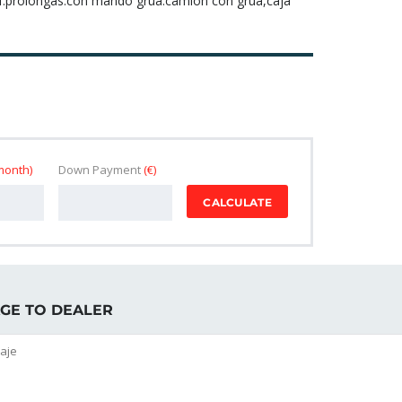
hmf.prolongas.con mando grua.camion con grua,caja
month)
Down Payment
(€)
CALCULATE
GE TO DEALER