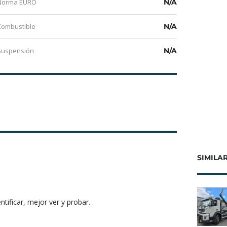
Norma EURO
N/A
Combustible
N/A
Suspensión
N/A
SIMILAR
tificar, mejor ver y probar.