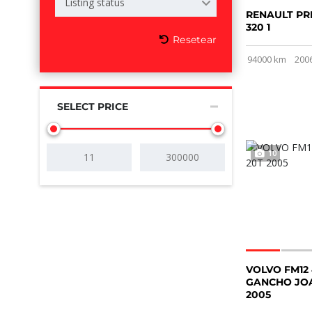
Listing status
RENAULT P
320 1
Resetear
94000 km
200
SELECT PRICE
10
VOLVO FM12
GANCHO JO
2005