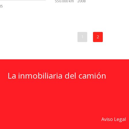
550.000 km
2008
05
1
2
La inmobiliaria del camión
Aviso Legal