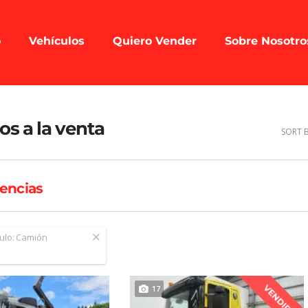
o
Vehículos
Quiero Vender
Sobre Nosotro
os a la venta
SORT B
encias
ulo:
Camión
VENDIDO
17