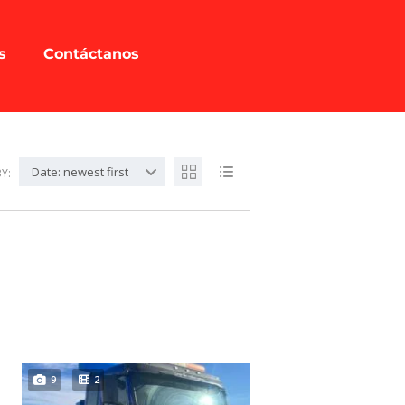
s
Contáctanos
Date: newest first
Y:
9
2