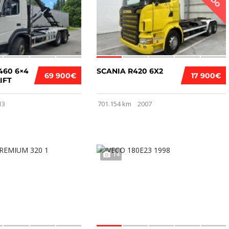
460 6×4
SCANIA R420 6X2
69 900€
17 900€
IFT
13
701.154 km
2007
14