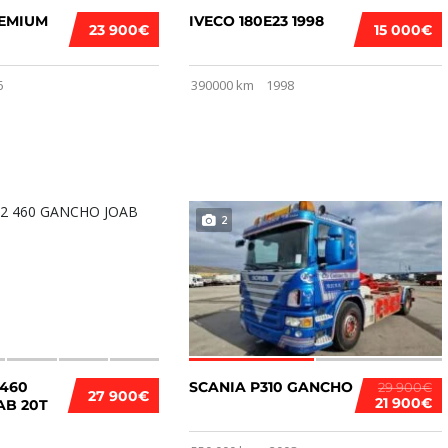
REMIUM
IVECO 180E23 1998
23 900€
15 000€
6
390000 km
1998
2
 460
SCANIA P310 GANCHO
29 900€
27 900€
21 900€
AB 20T