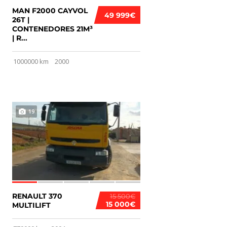
MAN F2000 CAYVOL
49 999€
26T |
CONTENEDORES 21M³
| R...
1000000 km
2000
19
RENAULT 370
15 500€
15 000€
MULTILIFT