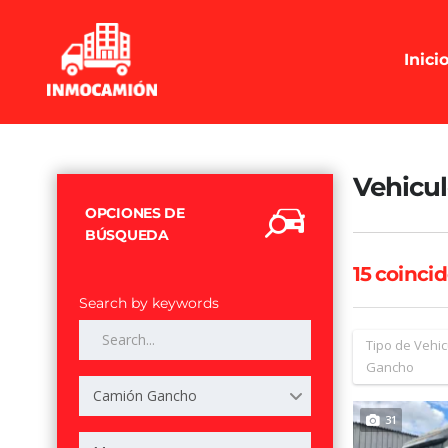
Inici
Vehicul
OPCIONES DE
BÚSQUEDA
15
coincid
Search by keywords
Tipo de Vehic
Gancho
Camión Gancho
31